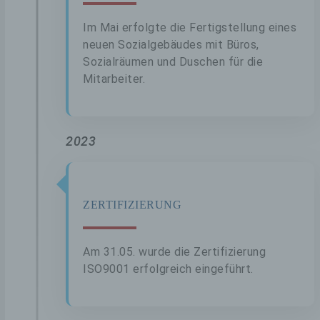
getrennt von allen durch eine betroffene Person
angegebenen personenbezogenen Daten
Im Mai erfolgte die Fertigstellung eines
gespeichert.
neuen Sozialgebäudes mit Büros,
KONTAKTMÖGLICHKEIT ÜBER DIE
Sozialräumen und Duschen für die
INTERNETSEITE
Mitarbeiter.
Die Internetseite enthält aufgrund von
gesetzlichen Vorschriften Angaben, die eine
schnelle elektronische Kontaktaufnahme zu
2023
unserem Unternehmen sowie eine unmittelbare
Kommunikation mit uns ermöglichen, was
ebenfalls eine allgemeine Adresse der
sogenannten elektronischen Post (E-Mail-
Adresse) umfasst. Sofern eine betroffene
ZERTIFIZIERUNG
Person per E-Mail oder über ein
Kontaktformular den Kontakt mit dem für die
Verarbeitung Verantwortlichen aufnimmt,
werden die von der betroffenen Person
Am 31.05. wurde die Zertifizierung
übermittelten personenbezogenen Daten
ISO9001 erfolgreich eingeführt.
automatisch gespeichert. Solche auf freiwilliger
Basis von einer betroffenen Person an den für
die Verarbeitung Verantwortlichen übermittelten
personenbezogenen Daten werden für Zwecke