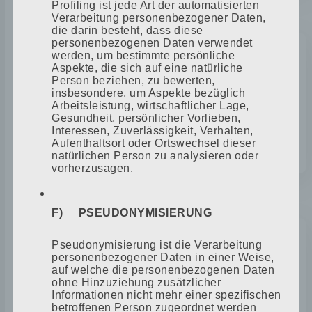
Profiling ist jede Art der automatisierten
1987
Verarbeitung personenbezogener Daten,
die darin besteht, dass diese
personenbezogenen Daten verwendet
werden, um bestimmte persönliche
Aspekte, die sich auf eine natürliche
NEUBAU WERKSTATT
Person beziehen, zu bewerten,
insbesondere, um Aspekte bezüglich
Arbeitsleistung, wirtschaftlicher Lage,
Gesundheit, persönlicher Vorlieben,
Neubau einer neuen Werkstatt direkt an
Interessen, Zuverlässigkeit, Verhalten,
der Straße (heutige Schmiede).
Aufenthaltsort oder Ortswechsel dieser
natürlichen Person zu analysieren oder
vorherzusagen.
1990
F) PSEUDONYMISIERUNG
Pseudonymisierung ist die Verarbeitung
personenbezogener Daten in einer Weise,
EINSTIEG VON JUTTA FREUDENFELD
auf welche die personenbezogenen Daten
ohne Hinzuziehung zusätzlicher
Informationen nicht mehr einer spezifischen
Einstieg von Jutta Freudenfeld als
betroffenen Person zugeordnet werden