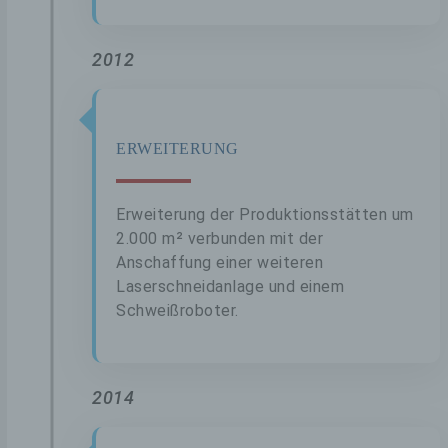
Metallbau Freudenfeld GbR
Stefan Freudenfeld, Christina Buschard
2012
Neukalener Str. 1
17179 Altkalen
Deutschland
ERWEITERUNG
039973759804
E-Mail: info@metallbau-freudenfeld.de
Erweiterung der Produktionsstätten um
DE137240906
2.000 m² verbunden mit der
Anschaffung einer weiteren
COOKIES / SESSIONSTORAGE /
Laserschneidanlage und einem
LOCALSTORAGE
Schweißroboter.
Die Internetseiten verwenden teilweise so
genannte Cookies, LocalStorage und
SessionStorage. Dies dient dazu, unser
Angebot nutzerfreundlicher, effektiver und
2014
sicherer zu machen. Local Storage und
SessionStorage ist eine Technologie, mit
welcher ihr Browser Daten auf Ihrem Computer