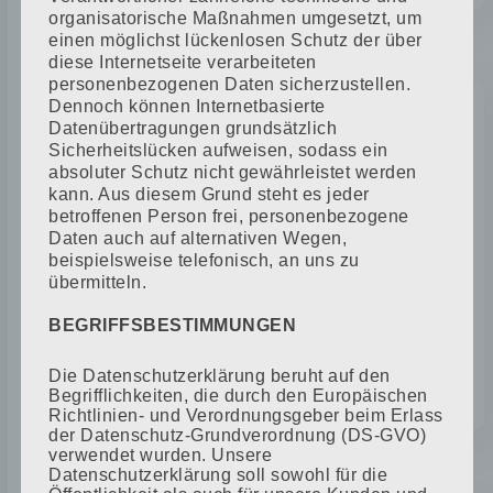
organisatorische Maßnahmen umgesetzt, um
einen möglichst lückenlosen Schutz der über
1961
diese Internetseite verarbeiteten
personenbezogenen Daten sicherzustellen.
Dennoch können Internetbasierte
Datenübertragungen grundsätzlich
ERFOLG GEGEN
Sicherheitslücken aufweisen, sodass ein
ZWANGSÜBERNAHME
absoluter Schutz nicht gewährleistet werden
kann. Aus diesem Grund steht es jeder
betroffenen Person frei, personenbezogene
Daten auch auf alternativen Wegen,
Nach dem Mauerbau sollte der
beispielsweise telefonisch, an uns zu
Familienbetrieb in eine LPG überführt
übermitteln.
werden. Hans Freudenfeld wehrte sich
mit allen Mitteln gegen diese
BEGRIFFSBESTIMMUNGEN
Zwangsübernahme und behielt seine
Selbständigkeit.
Die Datenschutzerklärung beruht auf den
Begrifflichkeiten, die durch den Europäischen
Richtlinien- und Verordnungsgeber beim Erlass
der Datenschutz-Grundverordnung (DS-GVO)
verwendet wurden. Unsere
1971
Datenschutzerklärung soll sowohl für die