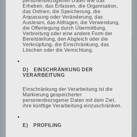
personenbezogenen Daten wie das
Am 16.06.1975 legt der 2. Sohn Christian
Erheben, das Erfassen, die Organisation,
das Ordnen, die Speicherung, die
Freudenfeld erfolgreich seine
Anpassung oder Veränderung, das
Meisterprüfung ab.
Auslesen, das Abfragen, die Verwendung,
die Offenlegung durch Übermittlung,
Verbreitung oder eine andere Form der
Bereitstellung, den Abgleich oder die
Verknüpfung, die Einschränkung, das
1978
Löschen oder die Vernichtung.
D) EINSCHRÄNKUNG DER
ÜBERNAHME DURCH DIE SÖHNE IN
VERARBEITUNG
3.GENERATION
Einschränkung der Verarbeitung ist die
Markierung gespeicherter
personenbezogener Daten mit dem Ziel,
Am 01.07.1978 übernehmen die beiden
ihre künftige Verarbeitung einzuschränken.
Söhne Ulrich und Christian Freudenfeld
den Betrieb ihres Vaters.
E) PROFILING