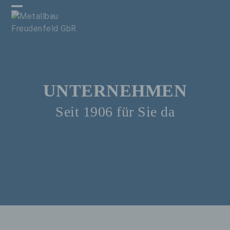
Skip
Open
Close
to
content
mobile
mobile
menu
menu
UNTERNEHMEN
Seit 1906 für Sie da