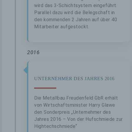
werden.
wird das 3-Schichtsystem eingeführt.
Parallel dazu wird die Belegschaft in
Durch den Einsatz von Cookies kann den
den kommenden 2 Jahren auf über 40
Nutzern dieser Internetseite nutzerfreundlichere
Mitarbeiter aufgestockt.
Services bereitstellen, die ohne die Cookie-
Setzung nicht möglich wären.
Mittels eines Cookies können die Informationen
2016
und Angebote auf unserer Internetseite im
Sinne des Benutzers optimiert werden. Cookies
ermöglichen uns, wie bereits erwähnt, die
Benutzer unserer Internetseite
wiederzuerkennen. Zweck dieser
UNTERNEHMER DES JAHRES 2016
Wiedererkennung ist es, den Nutzern die
Verwendung unserer Internetseite zu
erleichtern. Der Benutzer einer Internetseite,
Die Metallbau Freudenfeld GbR erhält
die Cookies verwendet, muss beispielsweise
von Wirtschaftsminister Harry Glawe
nicht bei jedem Besuch der Internetseite erneut
seine Zugangsdaten eingeben, weil dies von
den Sonderpreis „Unternehmer des
der Internetseite und dem auf dem
Jahres 2016 – Von der Hufschmiede zur
Computersystem des Benutzers abgelegten
Hightechschmiede“
Cookie übernommen wird. Ein weiteres