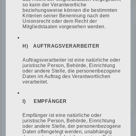
so kann der Verantwortliche
beziehungsweise können die bestimmten
2004
Kriterien seiner Benennung nach dem
Unionsrecht oder dem Recht der
Mitgliedstaaten vorgesehen werden.
NEUAUSRICHTUNG
H) AUFTRAGSVERARBEITER
Neuausrichtung des Aufgabenfeldes als
Auftragsverarbeiter ist eine natürliche oder
juristische Person, Behörde, Einrichtung
Zulieferer für den Fahrzeugbau. Zudem
oder andere Stelle, die personenbezogene
wurde eine neue Produktionshalle
Daten im Auftrag des Verantwortlichen
gebaut. Die erste Laserschneidanlage
verarbeitet.
verbunden mit der ersten Kantbank
wurde angeschafft.
I) EMPFÄNGER
Empfänger ist eine natürliche oder
juristische Person, Behörde, Einrichtung
2006
oder andere Stelle, der personenbezogene
Daten offengelegt werden, unabhängig