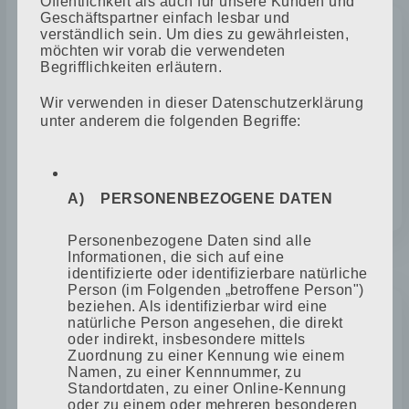
Öffentlichkeit als auch für unsere Kunden und
Geschäftspartner einfach lesbar und
verständlich sein. Um dies zu gewährleisten,
möchten wir vorab die verwendeten
MEISTERPRÜFUNG ULRICH
Begrifflichkeiten erläutern.
FREUDENFELD
Wir verwenden in dieser Datenschutzerklärung
unter anderem die folgenden Begriffe:
Am 30.04.1971 legt der erste Sohn
Ulrich Freudenfeld erfolgreich seine
Meisterprüfung ab.
A) PERSONENBEZOGENE DATEN
Personenbezogene Daten sind alle
Informationen, die sich auf eine
1972
identifizierte oder identifizierbare natürliche
Person (im Folgenden „betroffene Person")
beziehen. Als identifizierbar wird eine
natürliche Person angesehen, die direkt
oder indirekt, insbesondere mittels
ERNEUTER ERFOLG GEGEN
Zuordnung zu einer Kennung wie einem
UMWANDLUNG
Namen, zu einer Kennnummer, zu
Standortdaten, zu einer Online-Kennung
oder zu einem oder mehreren besonderen