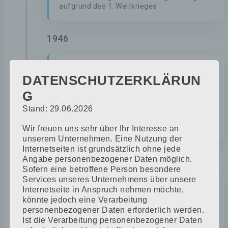
aufgrund des 1. Weltkrieges
1946
DATENSCHUTZERKLÄRUN
EINSTIEG HANS FREUDENFELD
G
Stand: 29.06.2026
Einstieg des Sohnes Hans in den
Familienbetrieb Freudenfeld.
Wir freuen uns sehr über Ihr Interesse an
unserem Unternehmen. Eine Nutzung der
Internetseiten ist grundsätzlich ohne jede
1949
Angabe personenbezogener Daten möglich.
Sofern eine betroffene Person besondere
Services unseres Unternehmens über unsere
Internetseite in Anspruch nehmen möchte,
könnte jedoch eine Verarbeitung
ÜBERNAHME DURCH HANS
personenbezogener Daten erforderlich werden.
FREUDENFELD IN 2.GENERATION
Ist die Verarbeitung personenbezogener Daten