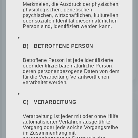
Am 16.03.1972 wurden 4 Betriebe aus
Merkmalen, die Ausdruck der physischen,
physiologischen, genetischen,
dem Altkreis Teterow in das Gnoiener
psychischen, wirtschaftlichen, kulturellen
Rathaus eingeladen, um diese in einen
oder sozialen Identität dieser natürlichen
volkseigenen Betrieb umzuwandeln. Alle
Person sind, identifiziert werden kann.
4 Betriebsinhaber haben sich vehement
gegen diese Entscheidung gestellt. Die
B) BETROFFENE PERSON
Partei und der Wirtschaftsrat
Neubrandenburg hatte zuletzt davon
Betroffene Person ist jede identifizierte
abgelassen.
oder identifizierbare natürliche Person,
deren personenbezogene Daten von dem
für die Verarbeitung Verantwortlichen
verarbeitet werden.
1975
C) VERARBEITUNG
Verarbeitung ist jeder mit oder ohne Hilfe
MEISTERPRÜFUNG CHRISTIAN
automatisierter Verfahren ausgeführte
FREUDENFELD
Vorgang oder jede solche Vorgangsreihe
im Zusammenhang mit