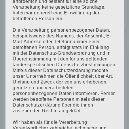
erforderlich und besteht für eine solche
Verarbeitung keine gesetzliche Grundlage,
Aufgrund des Todes von Robert
holen wir generell eine Einwilligung der
Freudenfeld übernimmt Sohn Hans
betroffenen Person ein.
Freudenfeld den väterlichen Betrieb.
Die Verarbeitung personenbezogener Daten,
beispielsweise des Namens, der Anschrift, E-
1953
Mail-Adresse oder Telefonnummer einer
betroffenen Person, erfolgt stets im Einklang
mit der Datenschutz-Grundverordnung und in
Übereinstimmung mit den für uns geltenden
MEISTERPRÜFUNG UND
landesspezifischen Datenschutzbestimmungen.
ERWEITERUNG
Mittels dieser Datenschutzerklärung möchte
unser Unternehmen die Öffentlichkeit über Art,
Umfang und Zweck der von uns erhobenen,
genutzten und verarbeiteten
Am 17.03.1953 legt Hans Freudenfeld
personenbezogenen Daten informieren. Ferner
erfolgreich seine Meisterprüfung, sowie
werden betroffene Personen mittels dieser
die Hufbeschlagsprüfung ab. Erste
Datenschutzerklärung über die ihnen
bauliche Erweiterungen des Betriebes
zustehenden Rechte aufgeklärt.
(Werkstattanbau).
Wir haben als für die Verarbeitung
Verantwortlicher zahlreiche technische und