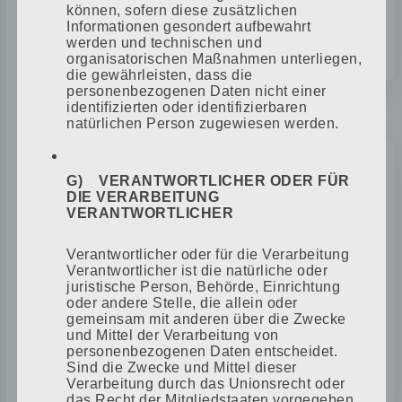
können, sofern diese zusätzlichen
Ehefrau von Christian. Sie ist für die
Informationen gesondert aufbewahrt
Buchhaltung verantwortlich.
werden und technischen und
organisatorischen Maßnahmen unterliegen,
die gewährleisten, dass die
personenbezogenen Daten nicht einer
identifizierten oder identifizierbaren
1991
natürlichen Person zugewiesen werden.
G) VERANTWORTLICHER ODER FÜR
KOMPLETTE NEUAUSRICHTUNG
DIE VERARBEITUNG
VERANTWORTLICHER
Aufgrund des Systemwechsels erfolgt
Verantwortlicher oder für die Verarbeitung
Verantwortlicher ist die natürliche oder
eine komplette Neuausrichtung. Das
juristische Person, Behörde, Einrichtung
Hauptaufgabenfeld liegt für die
oder andere Stelle, die allein oder
nächsten 14 Jahre im Installieren von
gemeinsam mit anderen über die Zwecke
und Mittel der Verarbeitung von
Balkonanlagen und Balkonverglasungen
personenbezogenen Daten entscheidet.
in Rostock.
Sind die Zwecke und Mittel dieser
Verarbeitung durch das Unionsrecht oder
das Recht der Mitgliedstaaten vorgegeben,