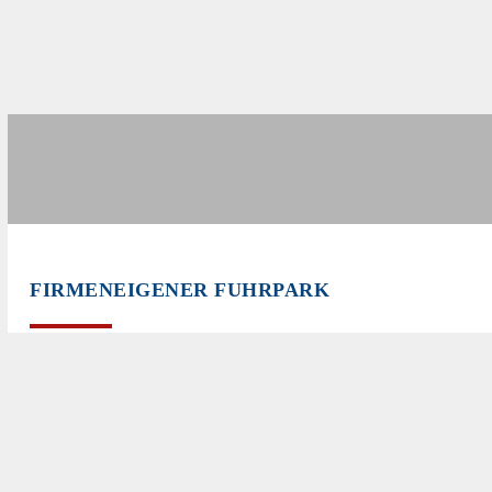
FIRMENEIGENER FUHRPARK
Auch die Lieferung Ihrer bestellten Bauteile mit
unserem firmeneigenen Fuhrpark gehört bei uns mit
zum Leistungsumfang und rundet so unser
umfassendes Portfolio perfekt ab.