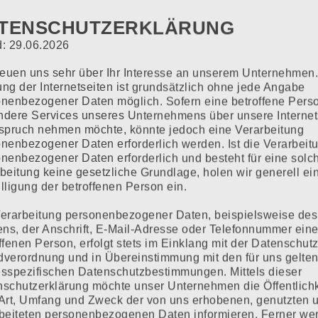
TENSCHUTZERKLÄRUNG
STRIELLE UND GEWERBLICHE
: 29.06.2026
reuen uns sehr über Ihr Interesse an unserem Unternehmen
ng der Internetseiten ist grundsätzlich ohne jede Angabe
nenbezogener Daten möglich. Sofern eine betroffene Pers
dere Services unseres Unternehmens über unsere Internet
spruch nehmen möchte, könnte jedoch eine Verarbeitung
nenbezogener Daten erforderlich werden. Ist die Verarbeit
nenbezogener Daten erforderlich und besteht für eine solc
hen Bereich zählen wir neben kleinen und
beitung keine gesetzliche Grundlage, holen wir generell ei
große Konzerne.
lligung der betroffenen Person ein.
rvorragenden Expertise in der Metall- und
erarbeitung personenbezogener Daten, beispielsweise des
s, der Anschrift, E-Mail-Adresse oder Telefonnummer eine
 und CNC-Laserschneiden.
ffenen Person, erfolgt stets im Einklang mit der Datenschutz
verordnung und in Übereinstimmung mit den für uns gelte
h uns beliefert:
sspezifischen Datenschutzbestimmungen. Mittels dieser
schutzerklärung möchte unser Unternehmen die Öffentlichk
Art, Umfang und Zweck der von uns erhobenen, genutzten 
beiteten personenbezogenen Daten informieren. Ferner we