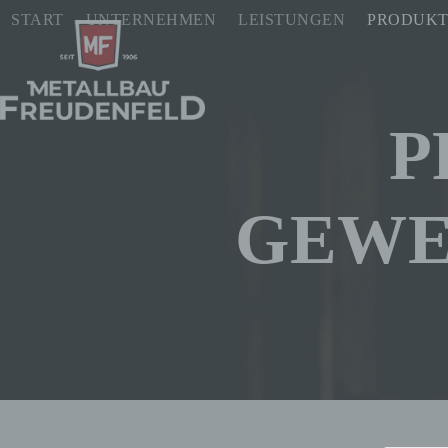
Skip
START
UNTERNEHMEN
LEISTUNGEN
PRODUK
to
content
P
GEWE